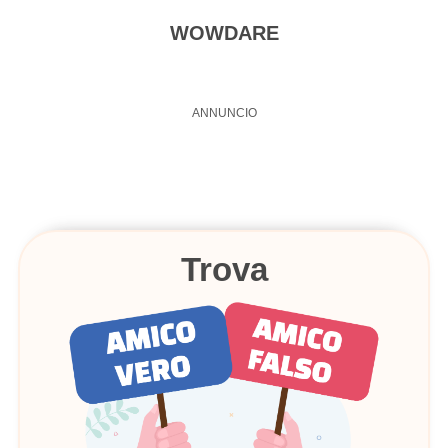
WOWDARE
FAQ's
Terms & Conditions
About us
Contact us
Trova